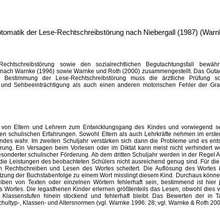
ptomatik der Lese-Rechtschreibstörung nach Niebergall (1987) (War
echtschreibstörung sowie den sozialrechtlichen Begutachtungsfall bewähr
ach Warnke (1996) sowie Warnke und Roth (2000) zusammengestellt. Das Guta
ine Bestimmung der Lese-Rechtschreibstörung muss die ärztliche Prüfung s
r- und Sehbeeinträchtigung als auch einen anderen motorischen Fehler der Gr
n von Eltern und Lehrern zum Entwicklungsgang des Kindes und vorwiegend s
en schulischen Erfahrungen. Sowohl Eltern als auch Lehrkräfte nehmen im erste
indes wahr. Im zweiten Schuljahr verstärken sich dann die Probleme und es ent
ung. Ein Versagen beim Vorlesen oder im Diktat kann meist nicht verhindert we
nderter schulischer Förderung. Ab dem dritten Schuljahr werden in der Regel A
 die Leistungen des beobachteten Schülers nicht ausreichend genug sind. Für die
m Rechtschreiben und Lesen des Wortes scheitert. Die Auflösung des Wortes 
ung der Buchstabenfolge zu einem Wort misslingt diesem Kind. Durchaus könne
iben von Texten oder einzelnen Wörtern fehlerhaft sein, bestimmend ist hier
 Wortes. Die legasthenen Kinder erlernen größtenteils das Lesen, obwohl dies 
 Klassenstufen hinein stockend und fehlerhaft bleibt. Das Bewerten der in T
ultyp-, Klassen- und Altersnormen (vgl. Warnke 1996: 28; vgl. Warnke & Roth 200