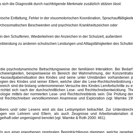
 sich die Diagnostik durch nachfolgende Merkmale zusätzlich stützen lässt:
chische Entfaltung, Fehler in der visuomotorischen Koordination, Sprachauffälligkeit
chosomatischen Beschwerden und psychischen Krankheitszeichen oder
,
in den Schulferien, Wiederkehren der Anzeichen in der Schulzeit, außerdem
bleistung zu anderen schulischen Leistungen und Alltagsfähigkeiten des Schulkin
die psychodynamische Betrachtungsweise der familiären Interaktion. Bei Bedarf 
sschwierigkeiten, beispielsweise im Bereich der Wahrnehmung, der Konzentrati
e Hausaufgabensituation des Kindes und seine unter Umständen vorhandenen p
tegien des Kindes und seiner Eltern, welche über die Lese-Rechtschreibstörung
lussreich sind die bislang unternommenen Versuche des Kindes Lernfortschritte zu e
ichtet sich nach der durchschnittlichen Lese- und Rechtschreibentwicklung. Th
pologie mittels der normierten Lese- und Rechtschreibtests sein. Die Prüfung der 
und Rechtschreiben vervollkommnen Anamnese und Exploration (vgl. Warnke 199
ibens und/ oder Lesens wird als das
Leitsymptom
betrachtet. Zur Unterstreic
ngen von Lehrern und Eltern, als auch Zeugnisse und Arbeitsmaterialien d
gelhaft oder ungenügend benotet (vgl. Warnke & Roth 2000: 461).
alls aus einer erworbenen zerebralen Beeinträchtigung stammen, welche gegeben