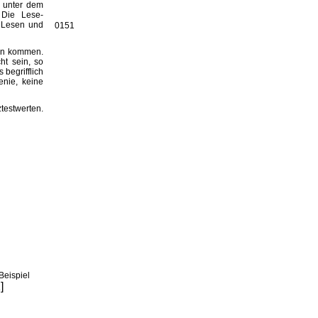
n unter dem
 Die Lese-
m Lesen und
0151
gen kommen.
ht sein, so
 begrifflich
enie, keine
testwerten.
Beispiel
]