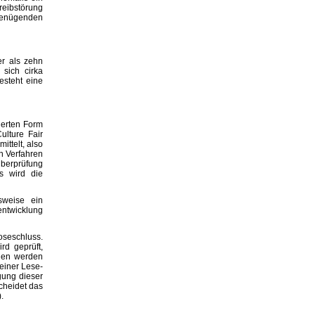
reibstörung
genügenden
er als zehn
 sich cirka
steht eine
ierten Form
ulture Fair
ttelt, also
n Verfahren
Überprüfung
s wird die
sweise ein
entwicklung
oseschluss.
rd geprüft,
eden werden
seiner Lese-
gung dieser
cheidet das
.