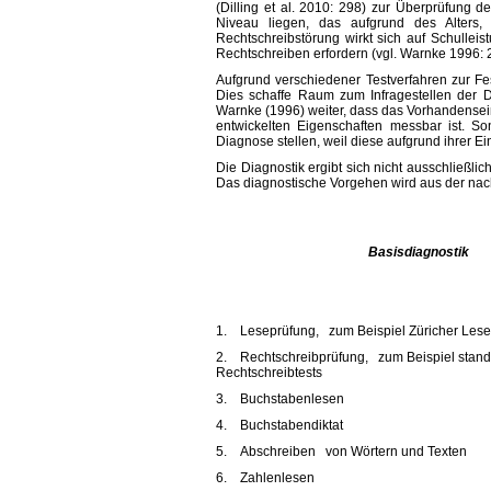
(Dilling et al. 2010: 298) zur Überprüfung
Niveau liegen, das aufgrund des Alters,
Rechtschreibstörung wirkt sich auf Schullei
Rechtschreiben erfordern (vgl. Warnke 1996: 
Aufgrund verschiedener Testverfahren zur Fe
Dies schaffe Raum zum Infragestellen der Di
Warnke (1996) weiter, dass das Vorhandensein e
entwickelten Eigenschaften messbar ist. So
Diagnose stellen, weil diese aufgrund ihrer Ein
Die Diagnostik ergibt sich nicht ausschließli
Das diagnostische Vorgehen wird aus der nach
Basisdiagnostik
1.
Leseprüfung, zum Beispiel Züricher Lese
2.
Rechtschreibprüfung, zum Beispiel standa
Rechtschreibtests
3.
Buchstabenlesen
4.
Buchstabendiktat
5.
Abschreiben von Wörtern und Texten
6.
Zahlenlesen