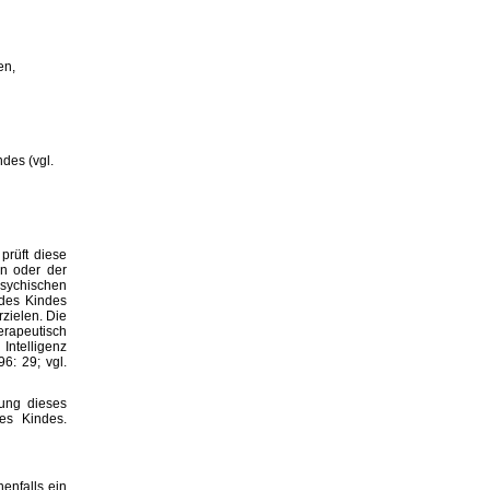
en,
des (vgl.
prüft diese
on oder der
sychischen
 des Kindes
rzielen. Die
erapeutisch
Intelligenz
6: 29; vgl.
hung dieses
es Kindes.
enfalls ein