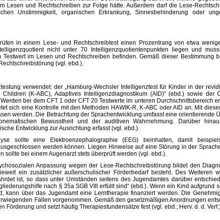
 im Lesen und Rechtschreiben zur Folge hätte. Außerdem darf die Lese-Rechtsch
lischen Unstimmigkeit, organischen Erkrankung, Sinnesbehinderung oder un
rüfen in einem Lese- und Rechtschreibtest einen Prozentrang von etwa wenig
telligenzquotient nicht unter 70 Intelligenzquotientenpunkten liegen und muss
 Testwert im Lesen und Rechtschreiben befinden. Gemäß dieser Bestimmung be
Rechtschreibstörung (vgl. ebd.).
ztestung verwendet: der „Hamburg-Wechsler Intelligenztest für Kinder in der revid
Children (K-ABC), Adaptives Intelligenzdiagnostikum (AID)“ (ebd.) sowie der C
. Werden bei dem CFT 1 oder CFT 20 Testwerte im unteren Durchschnittsbereich ermi
ietet sich eine Kontrolle mit den Methoden HAWIK-R, K-ABC oder AID an. Mit diese
ossen werden. Die Betrachtung der Sprachentwicklung umfasst eine orientierende 
 phonematischen Bewusstheit und der auditiven Wahrnehmung. Darüber hinau
sche Entwicklung zur Ausrichtung erfasst (vgl. ebd.).
lyse sollte eine Elektroenzephalographie (EEG) beinhalten, damit beispiel
 ausgeschlossen werden können. Liegen Hinweise auf eine Störung in der Sprach
n sollte bei einem Augenarzt stets überprüft werden (vgl. ebd.).
sychosozialen Anpassung wegen der Lese-Rechtschreibstörung bildet den Diagn
eweit ein zusätzlicher außerschulischer Förderbedarf besteht. Des Weiteren wi
fährdet ist, so dass unter Umständen seitens des Jugendamtes darüber entschi
liederungshilfe nach § 35a SGB VIII erfüllt sind“ (ebd.). Wenn ein Kind aufgrund 
ird, kann über das Jugendamt eine Lerntherapie finanziert werden. Die Genehmi
chwerwiegenden Fällen vorgenommen. Gemäß den gesetzmäßigen Anordnungen ents
Förderung und setzt häufig Therapiestundensätze fest (vgl. ebd.; Herv. d. d. Verf.)