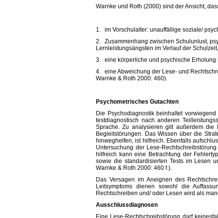
Warnke und Roth (2000) sind der Ansicht, dass
1.
im Vorschulalter: unauffällige soziale/ psy
2.
Zusammenhang zwischen Schulunlust, psy
Lernleistungsängsten im Verlauf der Schulzeit
3.
eine körperliche und psychische Erholung 
4.
eine Abweichung der Lese- und Rechtschrei
Warnke & Roth 2000: 460).
Psychometrisches Gutachten
Die Psychodiagnostik beinhaltet vorwiegend 
testdiagnostisch nach anderen Teilleistung
Sprache. Zu analysieren gilt außerdem di
Begleitstörungen. Das Wissen über die Stra
hinweghelfen, ist hilfreich. Ebenfalls aufsch
Untersuchung der Lese-Rechtschreibstörung r
hilfreich kann eine Betrachtung der Fehlerty
sowie die standardisierten Tests im Lesen 
Warnke & Roth 2000: 460 f.).
Das Versagen im Aneignen des Rechtschre
Leitsymptoms dienen sowohl die Auffassu
Rechtschreiben und/ oder Lesen wird als man
Ausschlussdiagnosen
Eine Lese-Rechtschreibstörung darf keinesf