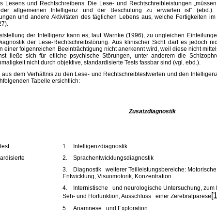
 des Lesens und Rechtschreibens. Die Lese- und Rechtschreibleistungen „müsse
 der allgemeinen Intelligenz und der Beschulung zu erwarten ist“ (ebd.).
stungen und andere Aktivitäten des täglichen Lebens aus, welche Fertigkeiten i
27).
ststellung der Intelligenz kann es, laut Warnke (1996), zu ungleichen Einteilun
agnostik der Lese-Rechtschreibstörung. Aus klinischer Sicht darf es jedoch nic
iner folgenreichen Beeinträchtigung nicht anerkennt wird, weil diese nicht mittels
nst ließe sich für etliche psychische Störungen, unter anderem die Schizophr
maligkeit nicht durch objektive, standardisierte Tests fassbar sind (vgl. ebd.).
ch aus dem Verhältnis zu den Lese- und Rechtschreibtestwerten und den Intelligenz
folgenden Tabelle ersichtlich:
Zusatzdiagnostik
test
1.
Intelligenzdiagnostik
rdisierte
2.
Sprachentwicklungsdiagnostik
3.
Diagnostik weiterer Teilleistungsbereiche: Motorische
Entwicklung, Visuomotorik, Konzentration
4.
Internistische und neurologische Untersuchung, zum 
[1
Seh- und Hörfunktion, Ausschluss einer Zerebralparese
5.
Anamnese und Exploration