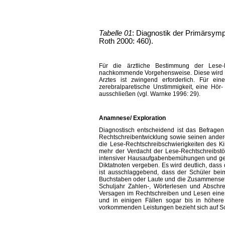
Tabelle 01
: Diagnostik der Primärsym
Roth 2000: 460).
Für die ärztliche Bestimmung der Lese-R
nachkommende Vorgehensweise. Diese wird n
Arztes ist zwingend erforderlich. Für e
zerebralparetische Unstimmigkeit, eine Hö
ausschließen (vgl. Warnke 1996: 29).
Anamnese/ Exploration
Diagnostisch entscheidend ist das Befrage
Rechtschreibentwicklung sowie seinen ander
die Lese-Rechtschreibschwierigkeiten des K
mehr der Verdacht der Lese-Rechtschreibstör
intensiver Hausaufgabenbemühungen und geso
Diktatnoten vergeben. Es wird deutlich, dass
ist ausschlaggebend, dass der Schüler bei
Buchstaben oder Laute und die Zusammensetz
Schuljahr Zahlen-, Wörterlesen und Abschre
Versagen im Rechtschreiben und Lesen eines
und in einigen Fällen sogar bis in höhere
vorkommenden Leistungen bezieht sich auf Sch