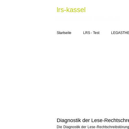
lrs-kassel
0151 - 681 733 92 Finkenloh 40
Startseite
LRS - Test
LEGASTHE
Diagnostik der Lese-Rechtschr
Die Diagnostik der Lese-Rechtschreibstörung 