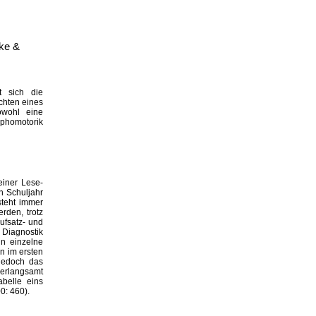
nke &
t sich die
chten eines
owohl eine
aphomotorik
einer Lese-
n Schuljahr
steht immer
rden, trotz
ufsatz- und
 Diagnostik
in einzelne
n im ersten
 jedoch das
verlangsamt
abelle eins
0: 460).