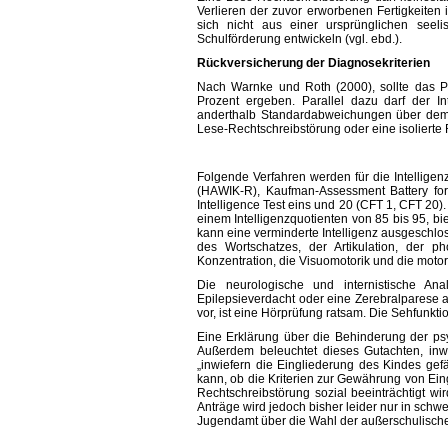
Verlieren der zuvor erworbenen Fertigkeiten
sich nicht aus einer ursprünglichen see
Schulförderung entwickeln (vgl. ebd.).
Rückversicherung der Diagnosekriterien
Nach Warnke und Roth (2000), sollte das P
Prozent ergeben. Parallel dazu darf der In
anderthalb Standardabweichungen über dem
Lese-Rechtschreibstörung oder eine isolierte 
Folgende Verfahren werden für die Intelligen
(HAWIK-R), Kaufman-Assessment Battery for 
Intelligence Test eins und 20 (CFT 1, CFT 20)
einem Intelligenzquotienten von 85 bis 95, b
kann eine verminderte Intelligenz ausgeschl
des Wortschatzes, der Artikulation, der
Konzentration, die Visuomotorik und die motori
Die neurologische und internistische Ana
Epilepsieverdacht oder eine Zerebralparese
vor, ist eine Hörprüfung ratsam. Die Sehfunktio
Eine Erklärung über die Behinderung der p
Außerdem beleuchtet dieses Gutachten, inwi
„inwiefern die Eingliederung des Kindes ge
kann, ob die Kriterien zur Gewährung von Eing
Rechtschreibstörung sozial beeinträchtigt w
Anträge wird jedoch bisher leider nur in s
Jugendamt über die Wahl der außerschulischen 