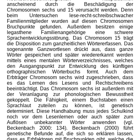
anscheinend durch die Beschädigung der
Chromosomen sechs und 15 verursacht werden. Denn
beim Untersuchen lese-recht-schreibschwacher
Familienmitglieder wurden auf diesen Chromosomen
Bruchpunkte gefunden. Außerdem besitzen einige
legasthene Familienangehörige eine schwere
Sprachentwicklungsstörung. Das Chromosom 15 trägt
die Disposition zum ganzheitlichen Wörtererfassen. Das
sogenannte Ganzwortlesen drückt aus, dass ganze
Wörter gespeichert und später wiedererkannt werden
mittels eines mentalen Wörterverzeichnisses, welches
den Ausgangspunkt zur Entwicklung des künftigen
orthographischen Wörterbuchs formt. Auch dem
Erbträger Chromosom sechs wird zugeschrieben, dass
es das Lernen des Lesens und Rechtschreibens
beeinträchtigt. Das Chromosom sechs ist außerdem mit
der Veranlagung zur phonologischen Bewusstheit
gekoppelt. Die Fähigkeit, einem Buchstaben einen
Sprachlaut zuteilen zu können, ist genetisch
determiniert. Diese Handhabung muss jedes Schulkind
noch vor dem Lesenlernen oder auch später zum
Auflösen unbekannter Wörter anwenden (vgl.
Beckenbach 2000: 134). Beckenbach (2000) führt
genetische Befunde auf, die sich so erklären lassen,
dass es Erbfaktoren mit Bruchpunkten gibt, welche die