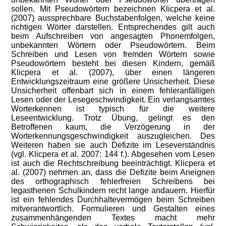
sollen. Mit Pseudowörtern bezeichnen Klicpera et al.
(2007) aussprechbare Buchstabenfolgen, welche keine
richtigen Wörter darstellen. Entsprechendes gilt auch
beim Aufschreiben von angesagten Phonemfolgen,
unbekannten Wörtern oder Pseudowörtern. Beim
Schreiben und Lesen von fremden Wörtern sowie
Pseudowörtern besteht bei diesen Kindern, gemäß
Klicpera et al. (2007), über einen längeren
Entwicklungszeitraum eine größere Unsicherheit. Diese
Unsicherheit offenbart sich in einem fehleranfälligen
Lesen oder der Lesegeschwindigkeit. Ein verlangsamtes
Worterkennen ist typisch für die weitere
Leseentwicklung. Trotz Übung, gelingt es den
Betroffenen kaum, die Verzögerung in der
Worterkennungsgeschwindigkeit auszugleichen. Des
Weiteren haben sie auch Defizite im Leseverständnis
(vgl. Klicpera et al. 2007: 144 f.). Abgesehen vom Lesen
ist auch die Rechtschreibung beeinträchtigt. Klicpera et
al. (2007) nehmen an, dass die Defizite beim Aneignen
des orthographisch fehlerfreien Schreibens bei
legasthenen Schulkindern recht lange andauern. Hierfür
ist ein fehlendes Durchhaltevermögen beim Schreiben
mitverantwortlich. Formulieren und Gestalten eines
zusammenhängenden Textes macht mehr