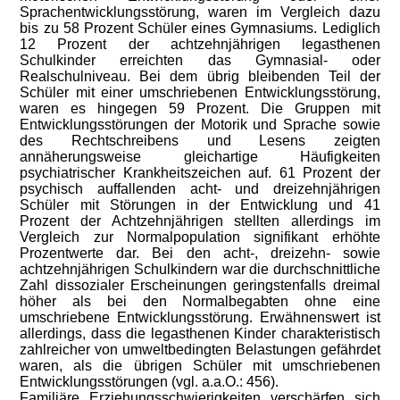
Sprachentwicklungsstörung, waren im Vergleich dazu
bis zu 58 Prozent Schüler eines Gymnasiums. Lediglich
12 Prozent der achtzehnjährigen legasthenen
Schulkinder erreichten das Gymnasial- oder
Realschulniveau. Bei dem übrig bleibenden Teil der
Schüler mit einer umschriebenen Entwicklungsstörung,
waren es hingegen 59 Prozent. Die Gruppen mit
Entwicklungsstörungen der Motorik und Sprache sowie
des Rechtschreibens und Lesens zeigten
annäherungsweise gleichartige Häufigkeiten
psychiatrischer Krankheitszeichen auf. 61 Prozent der
psychisch auffallenden acht- und dreizehnjährigen
Schüler mit Störungen in der Entwicklung und 41
Prozent der Achtzehnjährigen stellten allerdings im
Vergleich zur Normalpopulation signifikant erhöhte
Prozentwerte dar. Bei den acht-, dreizehn- sowie
achtzehnjährigen Schulkindern war die durchschnittliche
Zahl dissozialer Erscheinungen geringstenfalls dreimal
höher als bei den Normalbegabten ohne eine
umschriebene Entwicklungsstörung. Erwähnenswert ist
allerdings, dass die legasthenen Kinder charakteristisch
zahlreicher von umweltbedingten Belastungen gefährdet
waren, als die übrigen Schüler mit umschriebenen
Entwicklungsstörungen (vgl. a.a.O.: 456).
Familiäre Erziehungsschwierigkeiten verschärfen sich