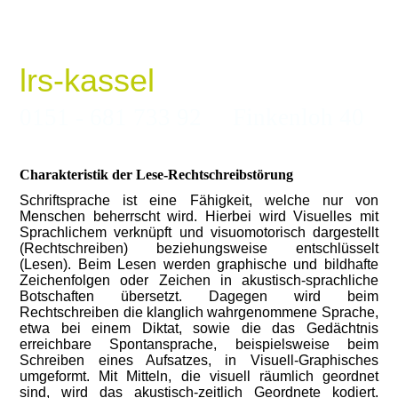
lrs-kassel
0151 - 681 733 92 Finkenloh 40
Charakteristik der Lese-Rechtschreibstörung
Schriftsprache ist eine Fähigkeit, welche nur von
Menschen beherrscht wird. Hierbei wird Visuelles mit
Sprachlichem verknüpft und visuomotorisch dargestellt
(Rechtschreiben) beziehungsweise entschlüsselt
(Lesen). Beim Lesen werden graphische und bildhafte
Zeichenfolgen oder Zeichen in akustisch-sprachliche
Botschaften übersetzt. Dagegen wird beim
Rechtschreiben die klanglich wahrgenommene Sprache,
etwa bei einem Diktat, sowie die das Gedächtnis
erreichbare Spontansprache, beispielsweise beim
Schreiben eines Aufsatzes, in Visuell-Graphisches
umgeformt. Mit Mitteln, die visuell räumlich geordnet
sind, wird das akustisch-zeitlich Geordnete kodiert.