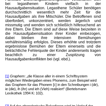
bei legasthenen Kindern vielfach in der
Hausaufgabensituation. Legasthene Schüler benötigen
durchschnittlich wesentlich mehr Zeit für die
Hausaufgaben als ihre Mitschüler. Die Betroffenen sind
überfordert, unkonzentriert, werden ärgerlich und
missmutig und wenden sich schließlich hilfesuchend an
ihre Eltern. Die Eltern sind auf diese Weise beizeiten in
die Hausaufgabensituation ihrer Kinder einbezogen,
dabei bleiben ihre intensiven Bemühungen
verhältnismäßig erfolglos. Dieses erhöhte und trotzdem
ergebnislose Bemühen der Eltern einerseits und die
beträchtliche Fehlerquote der Kinder andererseits tragen
beachtlich zu einer Zuspitzung von
Hausaufgabenkonflikten bei (vgl. ebd.).
[1]
Graphem
: „die Klasse aller in einem Schriftsystem
möglichen Wiedergaben eines Phonems, zum Beispiel wird
das Graphem für das
Phonem
[i:] in den Schreibungen i (dir),
ie (die), ih (ihr) und ieh (Vieh) realisiert“ (Bertelsmann
Lexikothek 1994 K: 102).