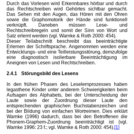
Durch das Vorlesen wird Erkennbares hörbar und durch
das Rechtschreiben wird Gehörtes sichtbar gemacht.
Das Sehen mit den Augen, das Hören mit den Ohren
sowie die Graphomotorik der Hände sind funktionell
verknüpft. Daneben müssen Lese- und
Rechtschreibregeln und somit der Sinn von Wort und
Satz erlernt werden (vgl. Warnke & Roth 2000: 454).
Dieser Teilabschnitt beschreibt das beeinträchtigte
Erlernen der Schriftsprache. Angenommen werden eine
Entwicklungs- und eine Teilleistungsstörung, demzufolge
eine diagnostisch isolierbare Beeinträchtigung im
Aneignen von Lesen und Rechtschreiben.
2.4.1
Störungsbild des Lesens
In den frühen Phasen des Leselernprozesses haben
legasthene Kinder unter anderem Schwierigkeiten beim
Aufsagen des Alphabets, bei der Unterscheidung der
Laute sowie der Zuordnung dieser Laute den
entsprechenden graphischen Buchstabenzeichen und
bei der Bildung von einfachen Wortreimen. Dies erklärt
Warnke (1996) dadurch, dass bei den Betroffenen die
Phonem-Graphem-Zuordnung beeinträchtigt ist (vgl.
Warnke 1996: 23 f.; vgl. Warnke & Roth 2000: 454).
[1]