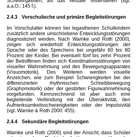
Schwierigkeiten, als das verbale Texterstellen (vgl.
a.a.O.: 145 f.).
2.4.3
Vorschulische und primäre Begleitstörungen
Im Vorschulalter können bei legasthenen Schulkindern
zusätzlich andere umschriebene Entwicklungsstörungen
diagnostiziert werden. Nach Warnke und Roth (2000),
zeigen sich wiederholt Entwicklungsstörungen der
Sprache oder des Sprechens bei ungefähr 60 bis 80
Prozent der Kinder. Bei eventuell fünf bis zehn Prozent
der Betroffenen finden sich Koordinationsstörungen von
visueller Wahrnehmung und des Bewegungsapparates
(Visuomotorik). Des Weiteren werden visuelle
Anzeichen, wie zum Beispiel Schwierigkeiten bei der
differenzierten rhythmischen Schreibbewegung
(Graphomotorik) oder der gestörten Figurwahrnehmung
vorgefunden. Kennzeichnend ist aber auch eine
begleitende Verbindung mit der Überaktivität, den
Aufmerksamkeitsschwierigkeiten oder der Impulsivität
(vgl. Warnke & Roth 2000: 455).
2.4.4
Sekundäre Begleitstörungen
Warnke und Roth (2000) sind der Ansicht, dass Schüler