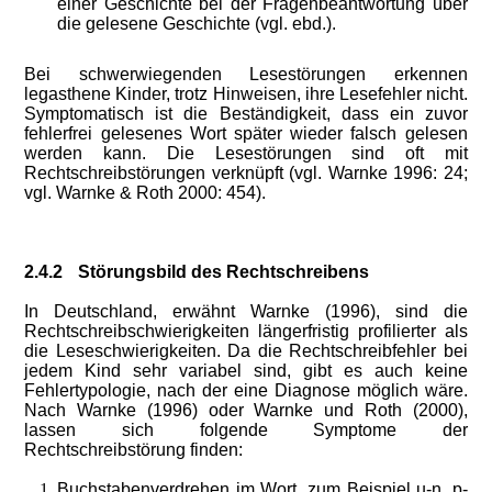
einer Geschichte bei der Fragenbeantwortung über
die gelesene Geschichte (vgl. ebd.).
Bei schwerwiegenden Lesestörungen erkennen
legasthene Kinder, trotz Hinweisen, ihre Lesefehler nicht.
Symptomatisch ist die Beständigkeit, dass ein zuvor
fehlerfrei gelesenes Wort später wieder falsch gelesen
werden kann. Die Lesestörungen sind oft mit
Rechtschreibstörungen verknüpft (vgl. Warnke 1996: 24;
vgl. Warnke & Roth 2000: 454).
2.4.2
Störungsbild des Rechtschreibens
In Deutschland, erwähnt Warnke (1996), sind die
Rechtschreibschwierigkeiten längerfristig profilierter als
die Leseschwierigkeiten. Da die Rechtschreibfehler bei
jedem Kind sehr variabel sind, gibt es auch keine
Fehlertypologie, nach der eine Diagnose möglich wäre.
Nach Warnke (1996) oder Warnke und Roth (2000),
lassen sich folgende Symptome der
Rechtschreibstörung finden:
Buchstabenverdrehen im Wort, zum Beispiel u-n, p-