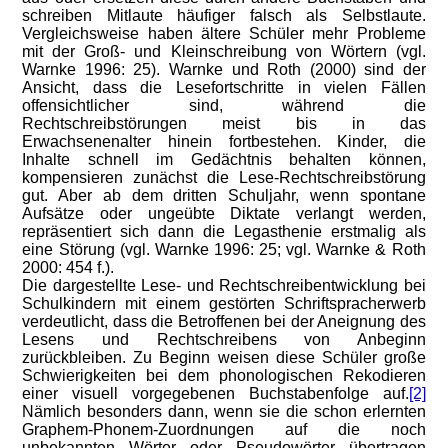
schreiben Mitlaute häufiger falsch als Selbstlaute.
Vergleichsweise haben ältere Schüler mehr Probleme
mit der Groß- und Kleinschreibung von Wörtern (vgl.
Warnke 1996: 25). Warnke und Roth (2000) sind der
Ansicht, dass die Lesefortschritte in vielen Fällen
offensichtlicher sind, während die
Rechtschreibstörungen meist bis in das
Erwachsenenalter hinein fortbestehen. Kinder, die
Inhalte schnell im Gedächtnis behalten können,
kompensieren zunächst die Lese-Rechtschreibstörung
gut. Aber ab dem dritten Schuljahr, wenn spontane
Aufsätze oder ungeübte Diktate verlangt werden,
repräsentiert sich dann die Legasthenie erstmalig als
eine Störung (vgl. Warnke 1996: 25; vgl. Warnke & Roth
2000: 454 f.).
Die dargestellte Lese- und Rechtschreibentwicklung bei
Schulkindern mit einem gestörten Schriftspracherwerb
verdeutlicht, dass die Betroffenen bei der Aneignung des
Lesens und Rechtschreibens von Anbeginn
zurückbleiben. Zu Beginn weisen diese Schüler große
Schwierigkeiten bei dem phonologischen Rekodieren
einer visuell vorgegebenen Buchstabenfolge auf.
[2]
Nämlich besonders dann, wenn sie die schon erlernten
Graphem-Phonem-Zuordnungen auf die noch
unbekannten Wörter oder Pseudowörter übertragen